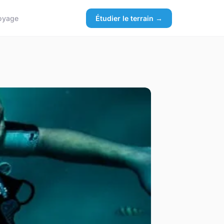
oyage
Étudier le terrain →