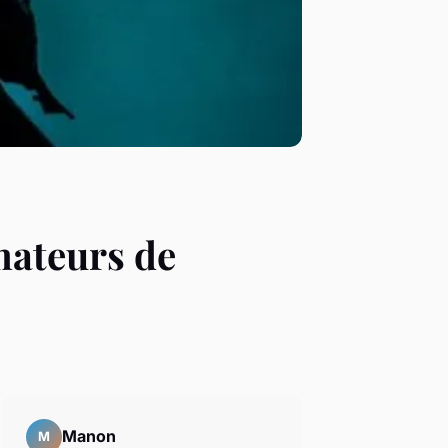
mateurs de
Manon
M