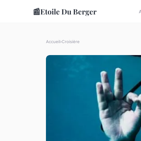
📰
Etoile Du Berger
Accueil
›
Croisière