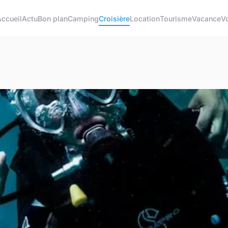
Accueil
Actu
Bon plan
Camping
Croisière
Location
Tourisme
Vacance
V