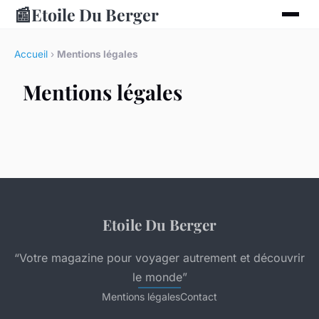
📰
Etoile Du Berger
Accueil
›
Mentions légales
Mentions légales
Etoile Du Berger
“Votre magazine pour voyager autrement et découvrir
le monde”
Mentions légales
Contact